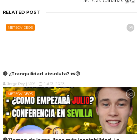
Las Islas Canarias ⛈️🤔
RELATED POST
METEOVÍDEOS
🔴 ¿Tranquilidad absoluta? 👀🤨
Jorge Rey | "JR"
Jul 13, 2023
METEOVÍDEOS
🔴Tiempo de locos, llega más inestabilidad. La