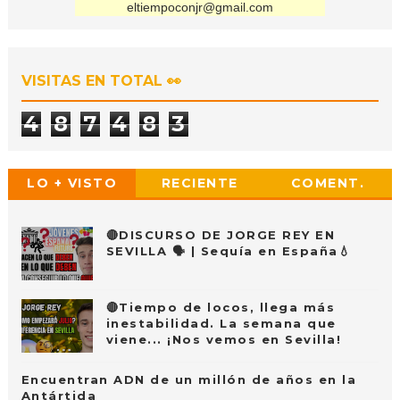
eltiempoconjr@gmail.com
VISITAS EN TOTAL 👀
4
8
7
4
8
3
LO + VISTO
RECIENTE
COMENT.
🔴DISCURSO DE JORGE REY EN
SEVILLA 🗣 | Sequía en España💧
🔴Tiempo de locos, llega más
inestabilidad. La semana que
viene... ¡Nos vemos en Sevilla!
Encuentran ADN de un millón de años en la
Antártida