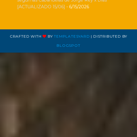
[ACTUALIZADO 15/06]
- 6/15/2026
CRAFTED WITH
BY
TEMPLATESYARD
| DISTRIBUTED BY
BLOGSPOT