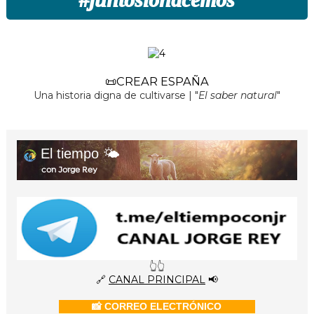
📜CREAR ESPAÑA
Una historia digna de cultivarse | "
El saber natural
"
El tiempo 🌤️
con Jorge Rey
👆👆
🔗
CANAL PRINCIPAL
📢
📸 CORREO ELECTRÓNICO