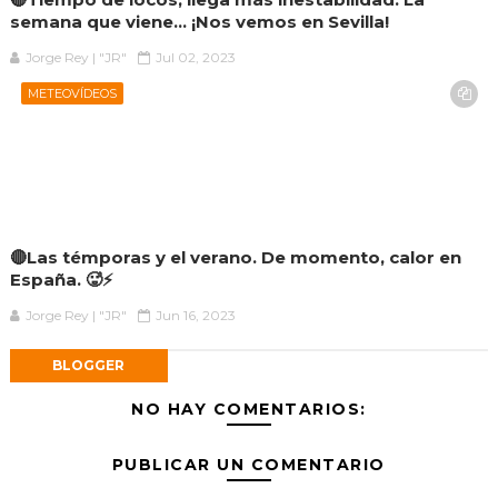
semana que viene... ¡Nos vemos en Sevilla!
Jorge Rey | "JR"
Jul 02, 2023
METEOVÍDEOS
🔴Las témporas y el verano. De momento, calor en
España. 🥵⚡
Jorge Rey | "JR"
Jun 16, 2023
BLOGGER
NO HAY COMENTARIOS:
PUBLICAR UN COMENTARIO