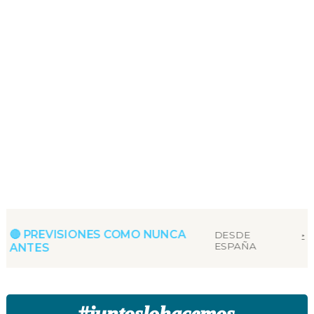
🔴 PREVISIONES COMO NUNCA
DESDE
‣
‣
ESPAÑA
ANTES
#
juntoslohacemos