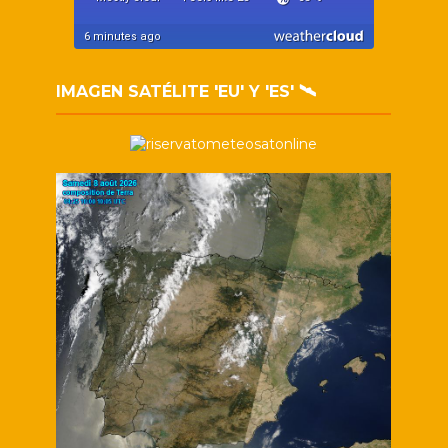
IMAGEN SATÉLITE 'EU' Y 'ES' 🛰️