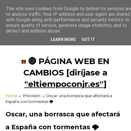
This site uses cookies from Google to deliver its services an
to analyze traffic. Your IP address and user-agent are shared
¡Buenas tardes!
with Google along with performance and security metrics to
22
:
4
5
:
28
ensure quality of service, generate usage statistics, and to
detect and address abuse.
LEARN MORE
GOT IT
🔴 PÁGINA WEB EN
CAMBIOS [diríjase a
"eltiempoconjr.es"
]
Home
Previsión
Oscar, una borrasca que afectará a
España con tormentas 🌩️
Oscar, una borrasca que afectará
a España con tormentas 🌩️