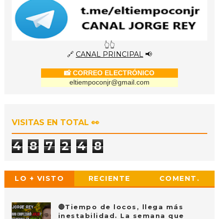
👆👆
🔗
CANAL PRINCIPAL
📢
📸 CORREO ELECTRÓNICO
eltiempoconjr@gmail.com
VISITAS EN TOTAL 👀
4
8
7
2
4
8
LO + VISTO
RECIENTE
COMENT.
🔴Tiempo de locos, llega más
inestabilidad. La semana que