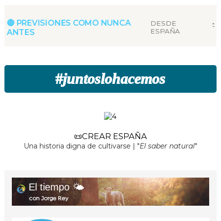
🔴 PREVISIONES COMO NUNCA
DESDE
‣
"OMET"
‣
ESPAÑA
ANTES
#
juntoslohacemos
📜CREAR ESPAÑA
Una historia digna de cultivarse | "
El saber natural
"
El tiempo 🌤️
con Jorge Rey