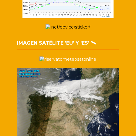
IMAGEN SATÉLITE 'EU' Y 'ES' 🛰️