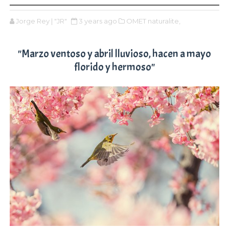
Jorge Rey | "JR"
3 years ago
OMET naturalite,
"Marzo ventoso y abril lluvioso, hacen a mayo
florido y hermoso"