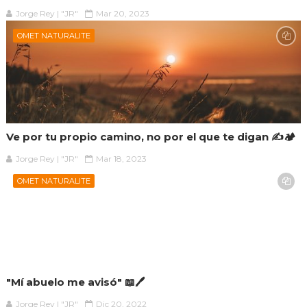
Jorge Rey | "JR"
Mar 20, 2023
OMET NATURALITE
Ve por tu propio camino, no por el que te digan ✍️🏕️
Jorge Rey | "JR"
Mar 18, 2023
OMET NATURALITE
"Mí abuelo me avisó" 📖🖊️
Jorge Rey | "JR"
Dic 20, 2022