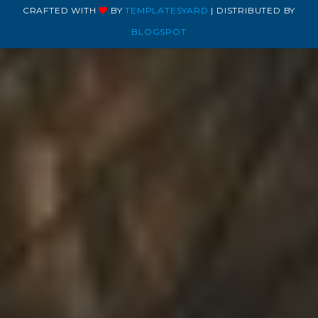
CRAFTED WITH
BY
TEMPLATESYARD
| DISTRIBUTED BY
BLOGSPOT