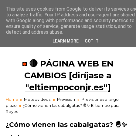
This site uses cookies from Google to deliver its services an
to analyze traffic. Your IP address and user-agent are shared
¡Buenos días!
with Google along with performance and security metrics to
11
:
2
1
:
54
ensure quality of service, generate usage statistics, and to
detect and address abuse.
LEARN MORE
GOT IT
🔴 PÁGINA WEB EN
CAMBIOS [diríjase a
"eltiempoconjr.es"
]
Home
Meteovídeos
Previsión
Previsiones a largo
plazo
¿Cómo vienen las cabalgatas? 🤴✨ El tiempo para
Reyes
¿Cómo vienen las cabalgatas? 🤴✨