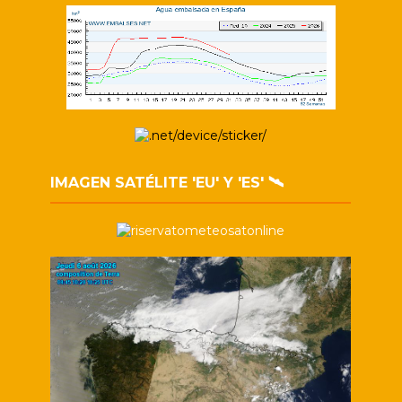
IMAGEN SATÉLITE 'EU' Y 'ES' 🛰️