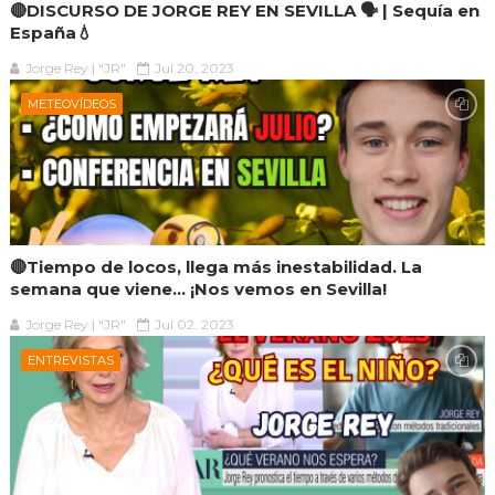
🔴DISCURSO DE JORGE REY EN SEVILLA 🗣 | Sequía en
España💧
Jorge Rey | "JR"
Jul 20, 2023
METEOVÍDEOS
🔴Tiempo de locos, llega más inestabilidad. La
semana que viene... ¡Nos vemos en Sevilla!
Jorge Rey | "JR"
Jul 02, 2023
ENTREVISTAS