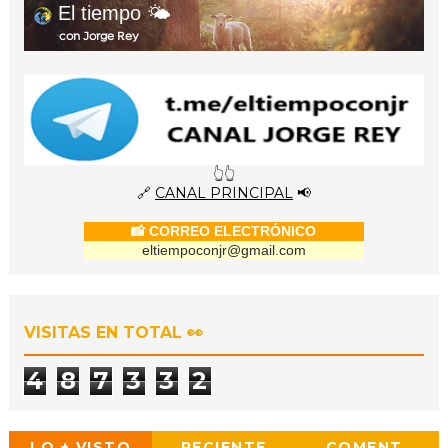
El tiempo 🌤️
con Jorge Rey
👆👆
🔗
CANAL PRINCIPAL
📢
📸 CORREO ELECTRÓNICO
eltiempoconjr@gmail.com
VISITAS EN TOTAL 👀
4
8
7
3
3
2
LO + VISTO
RECIENTE
COMENT.