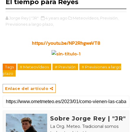
El tiempo para Reyes
Jorge Rey | "JR"
4 years ago
Meteovídeos,
Previsión,
Previsiones a largo plazo,
https://youtu.be/NP2RhgweVT8
Tags
# Meteovídeos
# Previsión
# Previsiones a largo
plazo
Enlace del artículo
Sobre Jorge Rey | "JR"
La Org. Meteo. Tradicional somos