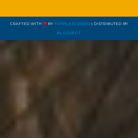
CRAFTED WITH
BY
TEMPLATESYARD
| DISTRIBUTED BY
BLOGSPOT