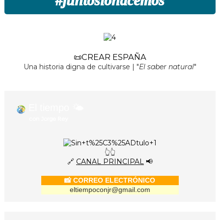
#
juntoslohacemos
📜CREAR ESPAÑA
Una historia digna de cultivarse | "
El saber natural
"
El tiempo 🌤️
con Jorge Rey
👆👆
🔗
CANAL PRINCIPAL
📢
📸 CORREO ELECTRÓNICO
eltiempoconjr@gmail.com