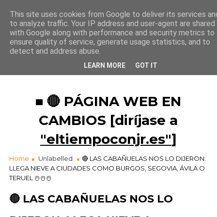
This site uses cookies from Google to deliver its services an
to analyze traffic. Your IP address and user-agent are shared
¡Buenos días madrugador!
with Google along with performance and security metrics to
6
:
5
2
:
34
ensure quality of service, generate usage statistics, and to
detect and address abuse.
LEARN MORE
GOT IT
🔴 PÁGINA WEB EN
CAMBIOS [diríjase a
"eltiempoconjr.es"
]
Home
Unlabelled
🔴 LAS CABAÑUELAS NOS LO DIJERON:
LLEGA NIEVE A CIUDADES COMO BURGOS, SEGOVIA, ÁVILA O
TERUEL ☃️☃️☃️
🔴 LAS CABAÑUELAS NOS LO