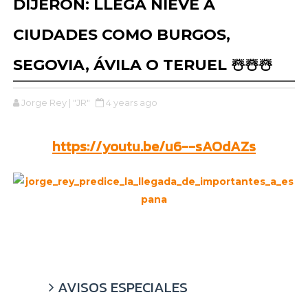
DIJERON: LLEGA NIEVE A
CIUDADES COMO BURGOS,
SEGOVIA, ÁVILA O TERUEL ☃️☃️☃️
Jorge Rey | "JR"
4 years ago
https://youtu.be/u6--sAOdAZs
AVISOS ESPECIALES