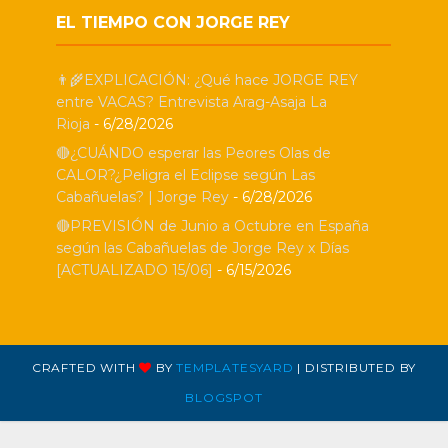
EL TIEMPO CON JORGE REY
👨‍🌾EXPLICACIÓN: ¿Qué hace JORGE REY
entre VACAS? Entrevista Arag-Asaja La
Rioja
- 6/28/2026
🔴¿CUÁNDO esperar las Peores Olas de
CALOR?¿Peligra el Eclipse según Las
Cabañuelas? | Jorge Rey
- 6/28/2026
🔴PREVISIÓN de Junio a Octubre en España
según las Cabañuelas de Jorge Rey x Días
[ACTUALIZADO 15/06]
- 6/15/2026
CRAFTED WITH
BY
TEMPLATESYARD
| DISTRIBUTED BY
BLOGSPOT