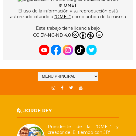
© OMET
El uso de la información y su reproducción está
autorizado citando a
"OMET"
como autora de la misma
Este trabajo tiene licencia bajo
CC BY-NC-ND 4.0
🙋 JORGE REY
Presidente de la 'OMET' y
creador de 'El tiempo con JR'.