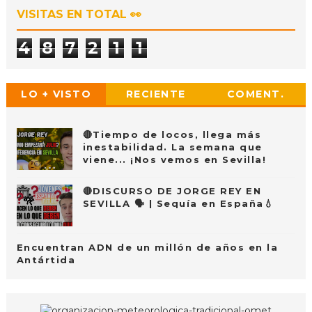
VISITAS EN TOTAL 👀
4
8
7
2
1
1
LO + VISTO
RECIENTE
COMENT.
🔴Tiempo de locos, llega más
inestabilidad. La semana que
viene... ¡Nos vemos en Sevilla!
🔴DISCURSO DE JORGE REY EN
SEVILLA 🗣 | Sequía en España💧
Encuentran ADN de un millón de años en la
Antártida